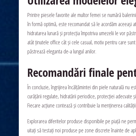
Utilizarea modelelor ele
Printre piesele favorite ale multor femei se numără balerini
în formă optimă, este recomandat să le acordăm aceeași atenț
hidratarea lunară și protecția împotriva umezelii le vor păs
atât ținutele office cât și cele casual, motiv pentru care sunt 
păstrează eleganta de-a lungul anilor.
Recomandări finale pent
În concluzie, îngrijirea încălțămintei din piele naturală nu 
curățării regulate, hidratării periodice, protecției adecvate 
Fiecare acțiune contează și contribuie la menținerea calității 
Explorarea diferitelor produse disponibile pe piață ne perm
uitați să testați noi produse pe zone discrete înainte de ap