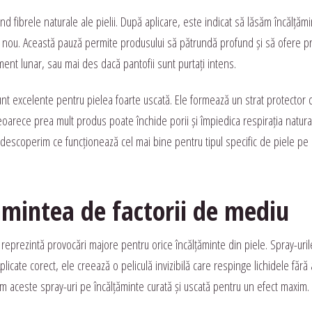
 fibrele naturale ale pielii. După aplicare, este indicat să lăsăm încălțăm
n nou. Această pauză permite produsului să pătrundă profund și să ofere pr
ent lunar, sau mai des dacă pantofii sunt purtați intens.
nt excelente pentru pielea foarte uscată. Ele formează un strat protector 
deoarece prea mult produs poate închide porii și împiedica respirația natura
 descoperim ce funcționează cel mai bine pentru tipul specific de piele pe c
mintea de factorii de mediu
reprezintă provocări majore pentru orice încălțăminte din piele. Spray-uril
licate corect, ele creează o peliculă invizibilă care respinge lichidele fără 
căm aceste spray-uri pe încălțăminte curată și uscată pentru un efect maxim.