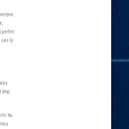
 menține
e,
ă perfect
 care își
narea
t timp.
echi. Nu
intea