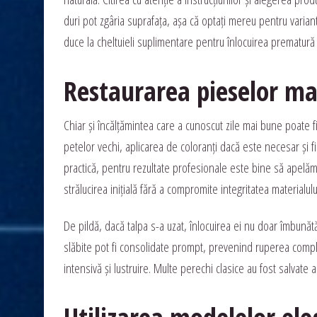
duri pot zgâria suprafața, așa că optați mereu pentru varia
duce la cheltuieli suplimentare pentru înlocuirea prematură 
Restaurarea pieselor ma
Chiar și încălțămintea care a cunoscut zile mai bune poate f
petelor vechi, aplicarea de coloranți dacă este necesar și fi
practică, pentru rezultate profesionale este bine să apelăm l
strălucirea inițială fără a compromite integritatea materialulu
De pildă, dacă talpa s-a uzat, înlocuirea ei nu doar îmbunătăț
slăbite pot fi consolidate prompt, prevenind ruperea comple
intensivă și lustruire. Multe perechi clasice au fost salvate