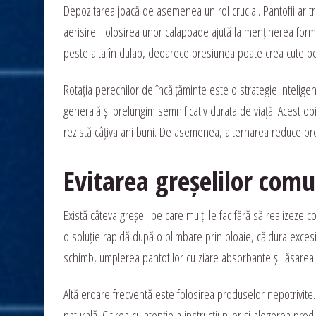
Depozitarea joacă de asemenea un rol crucial. Pantofii ar treb
aerisire. Folosirea unor calapoade ajută la menținerea forme
peste alta în dulap, deoarece presiunea poate crea cute p
Rotația perechilor de încălțăminte este o strategie inteligen
generală și prelungim semnificativ durata de viață. Acest o
rezistă câțiva ani buni. De asemenea, alternarea reduce pres
Evitarea greșelilor comu
Există câteva greșeli pe care mulți le fac fără să realizeze
o soluție rapidă după o plimbare prin ploaie, căldura excesi
schimb, umplerea pantofilor cu ziare absorbante și lăsarea l
Altă eroare frecventă este folosirea produselor nepotrivite
naturală. Citirea cu atenție a instrucțiunilor și alegerea pr