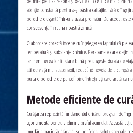
permite pielii să respire și devine din ce în ce mai confort
atenție constantă pentru a-și păstra calitățile. Fără o îngr
pereche elegantă într-una uzată prematur. De aceea, este ese
consecvență în rutina noastră zilnică.
O abordare corectă începe cu înțelegerea faptului că pielea 
temperatură și substanțe chimice. Persoanele care dețin mai 
iar menținerea lor în stare bună prelungește durata de viață
stil de viață mai sustenabil, reducând nevoia de a cumpăra f
purta o pereche de pantofi bine întreținuți care arată ca no
Metode eficiente de cură
Curățarea reprezintă fundamentul oricărui program de îngriji
ușor umezită pentru a elimina praful acumulat. Această acțiun
murdăria mai încăpățânată, se pot folosi soluții speciale cre