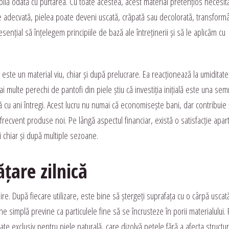
abilă odată cu purtarea. Cu toate acestea, acest material pretențios necesit
ijire adecvată, pielea poate deveni uscată, crăpată sau decolorată, transfor
nțial să înțelegem principiile de bază ale întreținerii și să le aplicăm cu
este un material viu, chiar și după prelucrare. Ea reacționează la umiditate
multe perechi de pantofi din piele știu că investiția inițială este una semn
 cu ani întregi. Acest lucru nu numai că economisește bani, dar contribuie ș
recvent produse noi. Pe lângă aspectul financiar, există o satisfacție apart
i chiar și după multiple sezoane.
țare zilnică
re. După fiecare utilizare, este bine să ștergeți suprafața cu o cârpă uscat
e simplă previne ca particulele fine să se încrusteze în porii materialului.
ate exclusiv pentru piele naturală, care dizolvă petele fără a afecta structur