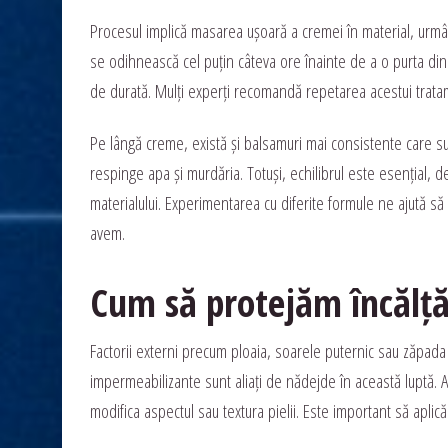
Procesul implică masarea ușoară a cremei în material, urmând
se odihnească cel puțin câteva ore înainte de a o purta di
de durată. Mulți experți recomandă repetarea acestui tratam
Pe lângă creme, există și balsamuri mai consistente care su
respinge apa și murdăria. Totuși, echilibrul este esențial, 
materialului. Experimentarea cu diferite formule ne ajută să
avem.
Cum să protejăm încălță
Factorii externi precum ploaia, soarele puternic sau zăpada 
impermeabilizante sunt aliați de nădejde în această luptă. Ap
modifica aspectul sau textura pielii. Este important să apli