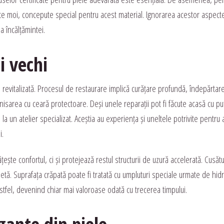
nte moi, concepute special pentru acest material. Ignorarea acestor aspect
a încălțămintei.
i vechi
i revitalizată. Procesul de restaurare implică curățare profundă, îndepărtar
nisarea cu ceară protectoare. Deși unele reparații pot fi făcute acasă cu pu
a un atelier specializat. Aceștia au experiența și uneltele potrivite pentru 
i.
ește confortul, ci și protejează restul structurii de uzură accelerată. Cusătu
tă. Suprafața crăpată poate fi tratată cu umpluturi speciale urmate de hid
 astfel, devenind chiar mai valoroase odată cu trecerea timpului.