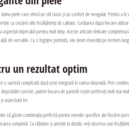
gante din piele
 dama piele care oferă un stil clasic și un confort de neegalat. Pentru a le
ie ca oricărei alte încălțăminți de calitate. Curățarea după fiecare utilizar
tra aspectul impecabil pentru mult timp. Aceste articole delicate completeaz
atât de versatile. Cu o îngrijire potrivită, ele devin investiții pe termen lung
ru un rezultat optim
este o sarcină complicată dacă este integrată în rutina obișnuită. Prin combi
și depozitării corecte, putem bucura de pantofii noștri preferați mult mai mul
și aspectului lor.
ite să găsim combinația perfectă pentru nevoile specifice ale fiecărei per
licarea completă. Cu răbdare și atenție la detalii, veți observa cum încălțăm