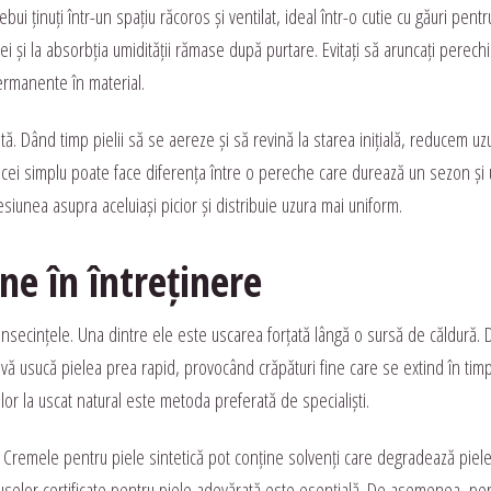
ui ținuți într-un spațiu răcoros și ventilat, ideal într-o cutie cu găuri pentr
i și la absorbția umidității rămase după purtare. Evitați să aruncați perech
ermanente în material.
tă. Dând timp pielii să se aereze și să revină la starea inițială, reducem uz
bicei simplu poate face diferența între o pereche care durează un sezon și
iunea asupra aceluiași picior și distribuie uzura mai uniform.
ne în întreținere
 consecințele. Una dintre ele este uscarea forțată lângă o sursă de căldură. 
vă usucă pielea prea rapid, provocând crăpături fine care se extind în timp
or la uscat natural este metoda preferată de specialiști.
. Cremele pentru piele sintetică pot conține solvenți care degradează piel
oduselor certificate pentru piele adevărată este esențială. De asemenea, peri