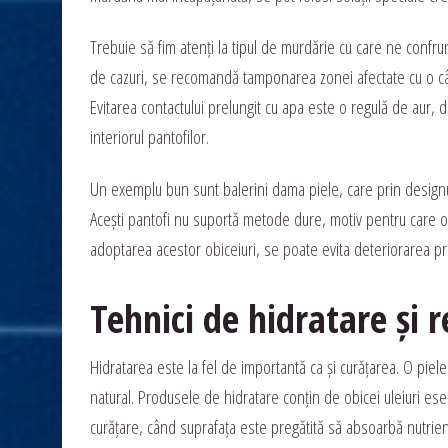
Trebuie să fim atenți la tipul de murdărie cu care ne confru
de cazuri, se recomandă tamponarea zonei afectate cu o cârp
Evitarea contactului prelungit cu apa este o regulă de aur, 
interiorul pantofilor.
Un exemplu bun sunt balerini dama piele, care prin designul l
Acești pantofi nu suportă metode dure, motiv pentru care o 
adoptarea acestor obiceiuri, se poate evita deteriorarea pr
Tehnici de hidratare și r
Hidratarea este la fel de importantă ca și curățarea. O piel
natural. Produsele de hidratare conțin de obicei uleiuri esen
curățare, când suprafața este pregătită să absoarbă nutrienț