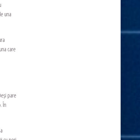
u
ile una
ura
 una care
Deși pare
. În
ea
i cu peri