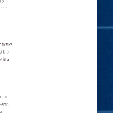
ă o
mând o
,
ificativă,
i la un
e în a
ă sau
 Pentru
a.