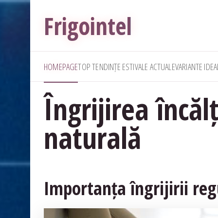
Frigointel
HOMEPAGE
TOP TENDINȚE ESTIVALE ACTUALE
VARIANTE IDE
Îngrijirea încăl
naturală
Importanța îngrijirii re