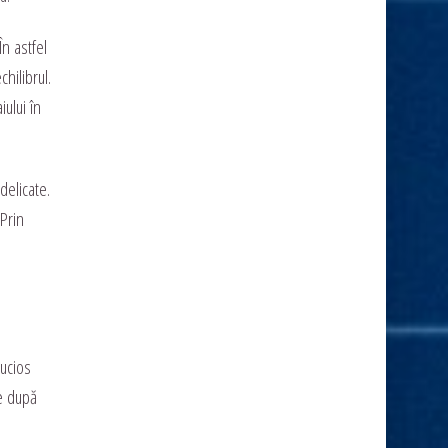
n astfel
hilibrul.
ului în
delicate.
Prin
lucios
ce după