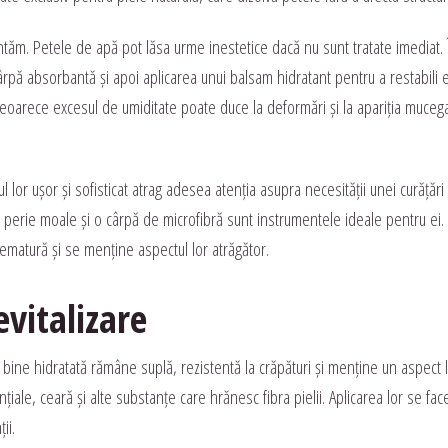
ntăm. Petele de apă pot lăsa urme inestetice dacă nu sunt tratate imediat. Î
ă absorbantă și apoi aplicarea unui balsam hidratant pentru a restabili ec
deoarece excesul de umiditate poate duce la deformări și la apariția mucegai
or ușor și sofisticat atrag adesea atenția asupra necesității unei curățări 
perie moale și o cârpă de microfibră sunt instrumentele ideale pentru ei. 
ematură și se menține aspectul lor atrăgător.
evitalizare
e bine hidratată rămâne suplă, rezistentă la crăpături și menține un aspect 
țiale, ceară și alte substanțe care hrănesc fibra pielii. Aplicarea lor se fa
ii.