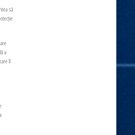
intea să
otecție
care
lă a
are îl
e
a