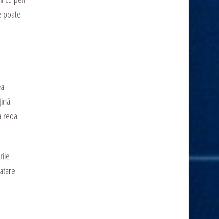
e poate
ea
țină
a reda
rile
ratare